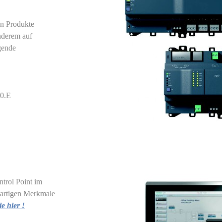
en
Produkte
nderem auf
lgende
0.E
trol Point im
gartigen Merkmale
e hier !