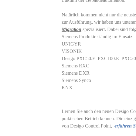
Zukunft der Gebäudeautomation.
Natürlich kommen nicht nur die
neust
zur Ausführung,
wir
haben uns
untera
Migration
spezialisiert. Dabei sind fo
Siemens Produkte ständig
im Einsatz.
UNIGYR
VISONIK
Desigo PXC50.E PXC100.E PXC20
Siemens RXC
Siemens DXR
Siemens Synco
KNX
Lernen Sie auch den neuen Desigo Con
praktischen
Betrieb kennen.
Die einzi
von Desigo Control Point,
erfahren Si