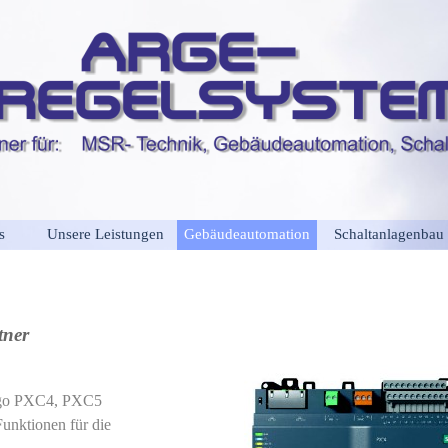
s
Unsere Leistungen
Gebäudeautomation
Schaltanlagenbau
tner
go PXC4, PXC5
unktionen für die